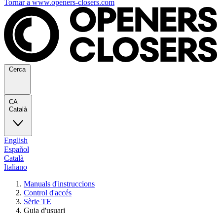
Tornar a www.openers-closers.com
Cerca
CA
Català
English
Español
Català
Italiano
Manuals d'instruccions
Control d'accés
Sèrie TE
Guia d'usuari