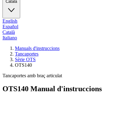
Català
English
Español
Català
Italiano
Manuals d'instruccions
Tancaportes
Sèrie OTS
OTS140
Tancaportes amb braç articulat
OTS140
Manual d'instruccions