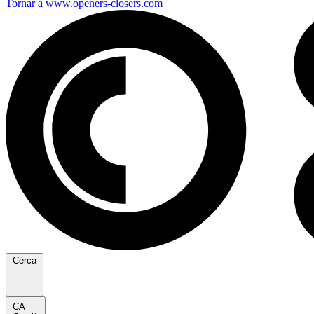
Tornar a www.openers-closers.com
Cerca
CA